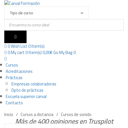
Products
search
0
Wish List
0 Item(s)
0
My cart
0 Item(s)
0,00
€
Go
My Bag 0
Cursos
Acreditaciones
Prácticas
Empresas colaboradoras
Dpto de prácticas
Escuela superior carval
Contacto
Inicio
Cursos a distancia
Cursos de sonido
Más de 400 opiniones en Truspilot