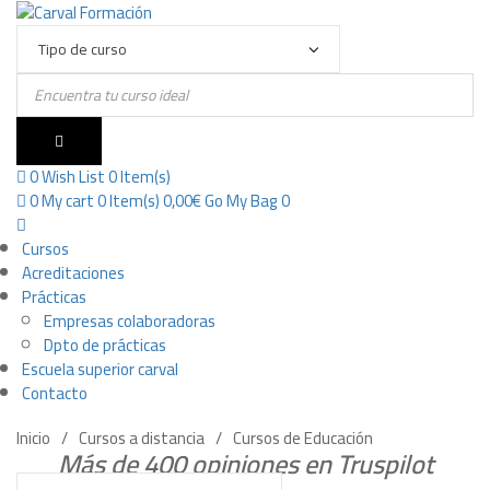
Products
search
0
Wish List
0 Item(s)
0
My cart
0 Item(s)
0,00
€
Go
My Bag 0
Cursos
Acreditaciones
Prácticas
Empresas colaboradoras
Dpto de prácticas
Escuela superior carval
Contacto
Inicio
Cursos a distancia
Cursos de Educación
Más de 400 opiniones en Truspilot