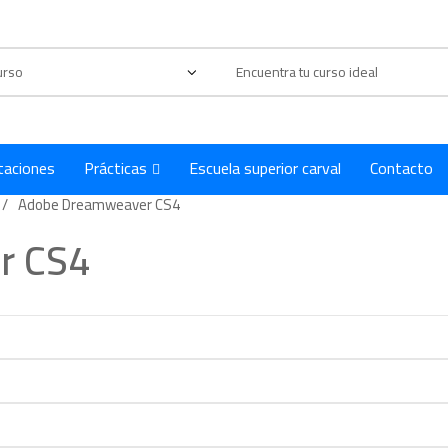
Products
search
taciones
Prácticas
Escuela superior carval
Contacto
Adobe Dreamweaver CS4
r CS4